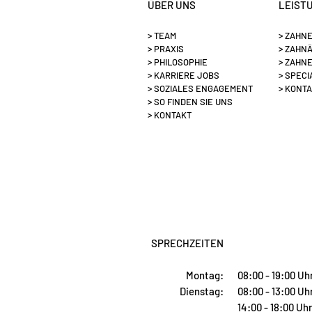
ÜBER UNS
LEIST
> TEAM
> ZAHN
> PRAXIS
> ZAHN
> PHILOSOPHIE
> ZAHN
> KARRIERE JOBS
> SPECI
> SOZIALES ENGAGEMENT
> KONT
> SO FINDEN SIE UNS
> KONTAKT
SPRECHZEITEN
Montag:
08:00 - 19:00 Uh
Dienstag:
08:00 - 13:00 Uh
14:00 - 18:00 Uh