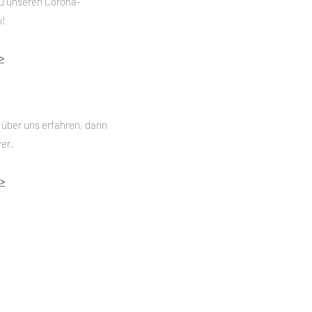
zu unseren Corona-
!
>
über uns erfahren, dann
yer.
>