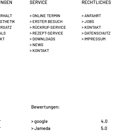
UNGEN
SERVICE
RECHTLICHES
ERHALT
>
ONLINE TERMIN
> ANFAHRT
ÄSTHETIK
> ERSTER BESUCH
> JOBS
ERSATZ
> RÜCKRUF-SERVICE
> KONTAKT
ALS
> REZEPT-SERVICE
> DATENSCHUTZ
AKT
> DOWNLOADS
> IMPRESSUM
> NEWS
> KONTAKT
Bewertungen:
r
> google
4.0
r
> Jameda
5.0
r