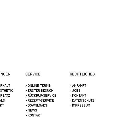
UNGEN
SERVICE
RECHTLICHES
ERHALT
>
ONLINE TERMIN
> ANFAHRT
ÄSTHETIK
> ERSTER BESUCH
> JOBS
ERSATZ
> RÜCKRUF-SERVICE
> KONTAKT
ALS
> REZEPT-SERVICE
> DATENSCHUTZ
AKT
> DOWNLOADS
> IMPRESSUM
> NEWS
> KONTAKT