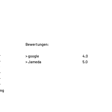
Bewertungen:
r
> google
4.0
r
> Jameda
5.0
r
r
r
r
ung