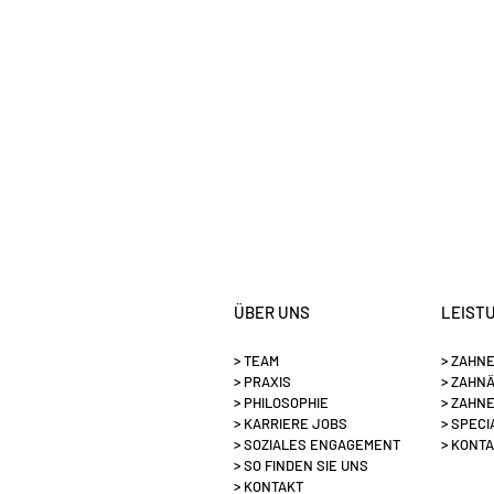
ÜBER UNS
LEIST
> TEAM
> ZAHN
> PRAXIS
> ZAHN
> PHILOSOPHIE
> ZAHN
> KARRIERE JOBS
> SPECI
> SOZIALES ENGAGEMENT
> KONT
> SO FINDEN SIE UNS
> KONTAKT