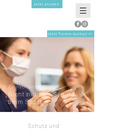
Jetzt anrufen
Jetzt Termin buchen >>
Zahnschienen
Nicht nur zum Schutz
beim Sport
Schutz und