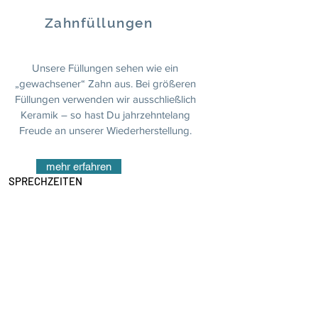
Zahnfüllungen
Unsere Füllungen sehen wie ein
„gewachsener“ Zahn aus. Bei größeren
Füllungen verwenden wir ausschließlich
Keramik – so hast Du jahrzehntelang
Freude an unserer Wiederherstellung.
mehr erfahren
SPRECHZEITEN
Montag:
08:00 - 19:00 Uhr
Dienstag:
08:00 - 13:00 Uhr
14:00 - 18:00 Uhr
Mittwoch:
08:00 - 19:00 Uhr
Donnerstag:
08:00 - 18:00 Uhr
Freitag:
08:00 - 16:00 Uhr
Samstag:
nach Vereinbarung