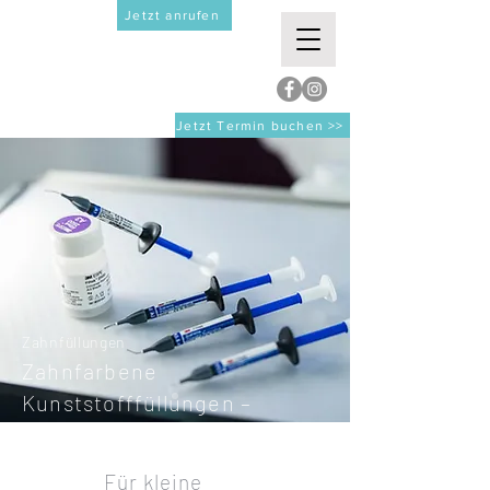
Jetzt anrufen
Jetzt Termin buchen >>
Zahnfüllungen
Zahnfarbene
Kunststofffüllungen –
KLEINE Schäden zeitlich
begrenzt reparieren.
Für kleine